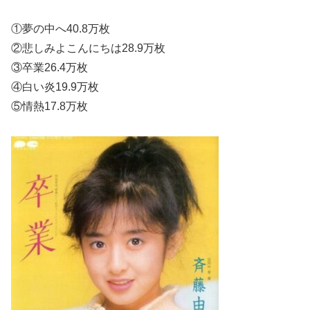
①夢の中へ40.8万枚
②悲しみよこんにちは28.9万枚
③卒業26.4万枚
④白い炎19.9万枚
⑤情熱17.8万枚