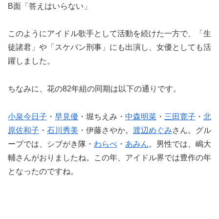
B面「答えはいらない」
このようにアイドル歌手として活動を続けた一方で、「生
徒諸君」や「スケバン刑事」にも出演し、女優としても活
躍しました。
ちなみに、花の82年組の同期は以下の通りです。
小泉今日子
・
早見優
・堀ちえみ・
中森明菜
・
三田寛子
・
北
原佐和子
・
石川秀美
・伊藤さやか。
渡辺めぐみ
さん。グル
ープでは、シブがき隊・
わらべ
・
あみん
。男性では、嶋大
輔さんがおりましたね。この年、アイドル界では豊作の年
となったのですね。