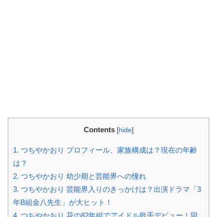
Contents
[
hide
]
1.
つちやかおり プロフィール、家族構成は？現在の年齢
は？
2.
つちやかおり 幼少期と芸能界への憧れ
3.
つちやかおり 芸能界入りのきっかけは？出演ドラマ「3
年B組金八先生」が大ヒット！
4.
つちやかおり 花の82年組でアイドル歌手デビュー！同