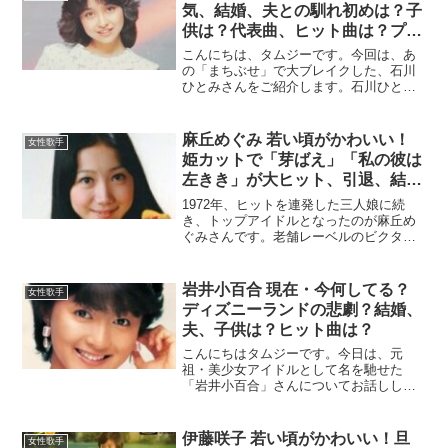
気、結婚、夫との馴れ初めは？子
供は？代表曲、ヒット曲は？プロ
フィールは？ アルバム、コンサ
こんにちは、タムジーです。今回は、あ
ートは？
の「まちぶせ」で大ブレイクした、石川
ひとみさんをご紹介します。石川ひとみ
さんの若い頃、デビューから現在まで
を、詳しく紹介していきたいと思いま
す！この記事を最後まで読んで頂くと、
麻丘めぐみ 若い頃がかわいい！
女性歌手
彼女の魅力やヒット曲などを知...
姫カットで「芽ばえ」「私の彼は
左きき」が大ヒット、引退、結
婚、夫、娘は？離婚は？芸能界復
1972年、ヒットを連発した三人娘に続
帰は？
き、トップアイドルとなったのが麻丘め
ぐみさんです。老舗レーベルのビクター
から、世に売り出した第1号のアイドルで
す。今回は、70年代、お姫様カットでフ
ァンを魅了した、麻丘めぐみさんの若い
岩井小百合 現在・今何してる？
女性歌手
頃～現在まで、結婚...
ディズニーランドの悲劇？結婚、
夫、子供は？ヒット曲は？
こんにちはタムジーです。今日は、元
祖・美少女アイドルとして名を馳せた
「岩井小百合」さんについてお話しした
いと思います。あのキュートで天真爛漫
な笑顔に、昭和を生きた皆さんは熱狂し
たことでしょう。おそらく、岩井小百合
伊藤咲子 若い頃がかわいい！旦
女性歌手