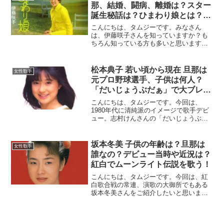
さんと聞いて多くの人はこう思...
那、結婚、闘病、離婚は？スター
誕生秘話は？ひまわり娘とは？木
枯らしの二人、ヒット曲は？歌唱
こんにちは、タムジーです。みなさん
力は？同期デビューは誰？
は、伊藤咲子さんを知っていますか？も
ちろん知っている方も多いと思います。
中には、・伊藤咲子？・昔、歌手をやっ
ていた人？・若い頃にスター誕生で有名
になったんだっけ？という人もいるかと
松本典子 若い頃から現在 旦那は
女性歌手
思います。そこで今回は、伊...
元プロ野球選手、子供は何人？
「だいじょうぶだぁ」で大ブレイ
ク！同期は誰？
こんにちは、タムジーです。今回は、
1980年代に清純派のイメージで歌手デビ
ュー。志村けんさんの「だいじょうぶだ
ぁ」で、バラエティー界を盛り上げたス
ーパーアイドル・松本典子さんを紹介し
ます。人気絶頂期に結婚を迎え、現在は
坂本冬美 子供の年齢は？旦那は
女性歌手
どうしているのでしょう...
誰なの？デビュー当時や近況は？
紅白でムーンライト伝説を歌う！
こんにちは、タムジーです。今回は、紅
白歌合戦の常連、演歌の大御所でもある
坂本冬美さんをご紹介したいと思いま
す。演歌だけでなく、以前に忌野清志郎
さんとユニットを組んだり、紅白でセー
ラームーンをやったり、色々な事にも挑