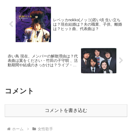
戦されていますね。そんな坂...
レベッカnokko(ノッコ)若い頃 生い立ち
は？現在結婚は？夫の職業、子供、離婚
は？ヒット曲、代表曲は？
赤い鳥 現在、メンバーの解散理由は？代
表曲は翼をください・竹田の子守唄 、活
動期間や結成のきっかけは？ライブ・ア
ルバム・CMは？
コメント
コメントを書き込む
ホーム
女性歌手