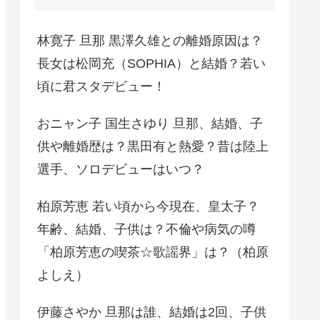
林寛子 旦那 黒澤久雄との離婚原因は？
長女は松岡充（SOPHIA）と結婚？若い
頃に君スタデビュー！
おニャン子 国生さゆり 旦那、結婚、子
供や離婚歴は？黒田有と熱愛？昔は陸上
選手、ソロデビューはいつ？
柏原芳恵 若い頃から今現在、皇太子？
年齢、結婚、子供は？不倫や病気の噂
「柏原芳恵の喫茶☆歌謡界」は？（柏原
よしえ）
伊藤さやか 旦那は誰、結婚は2回、子供