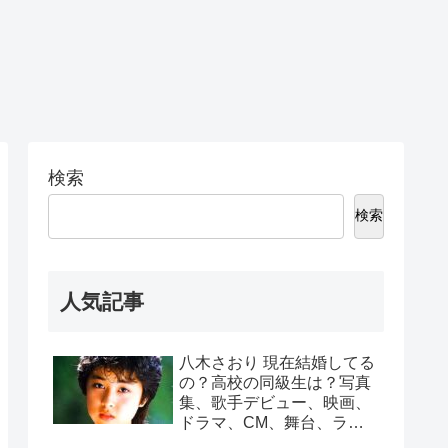
検索
検索
人気記事
八木さおり 現在結婚してる
の？高校の同級生は？写真
集、歌手デビュー、映画、
ドラマ、CM、舞台、ラジ
オ出演は？