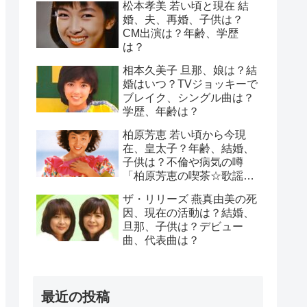
松本孝美 若い頃と現在 結
婚、夫、再婚、子供は？
CM出演は？年齢、学歴
は？
相本久美子 旦那、娘は？結
婚はいつ？TVジョッキーで
ブレイク、シングル曲は？
学歴、年齢は？
柏原芳恵 若い頃から今現
在、皇太子？年齢、結婚、
子供は？不倫や病気の噂
「柏原芳恵の喫茶☆歌謡
界」は？（柏原よしえ）
ザ・リリーズ 燕真由美の死
因、現在の活動は？結婚、
旦那、子供は？デビュー
曲、代表曲は？
最近の投稿