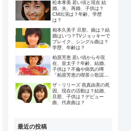
松本孝美 若い頃と現在 結
婚、夫、再婚、子供は？
CM出演は？年齢、学歴
は？
相本久美子 旦那、娘は？結
婚はいつ？TVジョッキーで
ブレイク、シングル曲は？
学歴、年齢は？
柏原芳恵 若い頃から今現
在、皇太子？年齢、結婚、
子供は？不倫や病気の噂
「柏原芳恵の喫茶☆歌謡
界」は？（柏原よしえ）
ザ・リリーズ 燕真由美の死
因、現在の活動は？結婚、
旦那、子供は？デビュー
曲、代表曲は？
最近の投稿