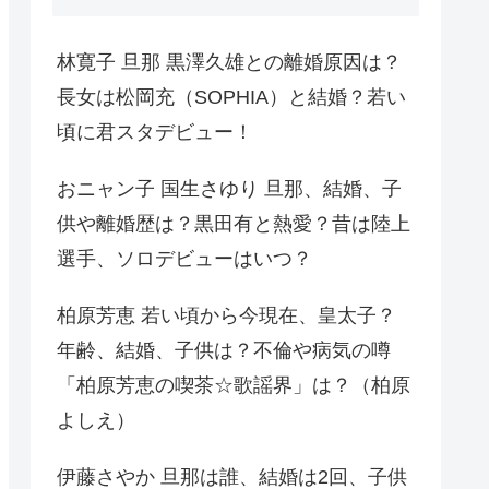
林寛子 旦那 黒澤久雄との離婚原因は？
長女は松岡充（SOPHIA）と結婚？若い
頃に君スタデビュー！
おニャン子 国生さゆり 旦那、結婚、子
供や離婚歴は？黒田有と熱愛？昔は陸上
選手、ソロデビューはいつ？
柏原芳恵 若い頃から今現在、皇太子？
年齢、結婚、子供は？不倫や病気の噂
「柏原芳恵の喫茶☆歌謡界」は？（柏原
よしえ）
伊藤さやか 旦那は誰、結婚は2回、子供