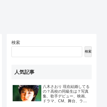
検索
検索
人気記事
八木さおり 現在結婚してる
の？高校の同級生は？写真
集、歌手デビュー、映画、
ドラマ、CM、舞台、ラジ
オ出演は？